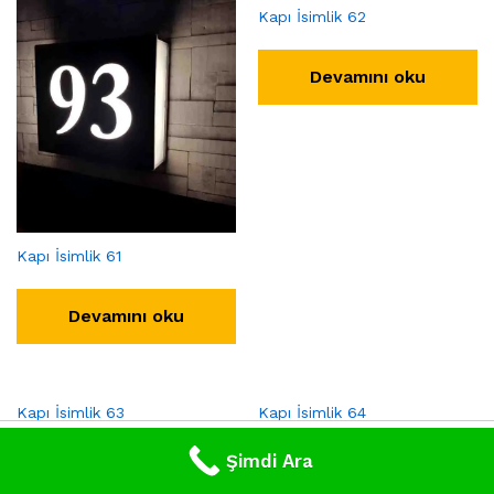
Kapı İsimlik 62
Devamını oku
Kapı İsimlik 61
Devamını oku
Kapı İsimlik 63
Kapı İsimlik 64
0
Şimdi Ara
Search
Cart
Devamını oku
Devamını oku
Home
Category