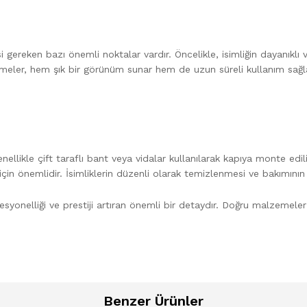
si gereken bazı önemli noktalar vardır. Öncelikle, isimliğin dayanık
ler, hem şık bir görünüm sunar hem de uzun süreli kullanım sağlar. Ay
ellikle çift taraflı bant veya vidalar kullanılarak kapıya monte edil
n önemlidir. İsimliklerin düzenli olarak temizlenmesi ve bakımının
esyonelliği ve prestiji artıran önemli bir detaydır. Doğru malzemeler
Benzer Ürünler