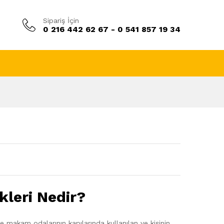
Sipariş İçin
0 216 442 62 67 - 0 541 857 19 34
kleri Nedir?
nde makam odalarının kapılarında kullanılan ve kişinin