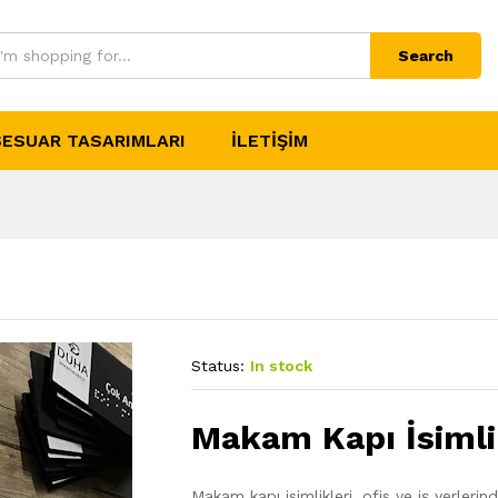
Search
ESUAR TASARIMLARI
İLETIŞIM
Status:
In stock
Makam Kapı İsimli
Makam kapı isimlikleri, ofis ve iş yerleri