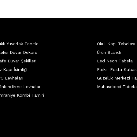
şıklı Yuvarlak Tabela
Okul Kapı Tabelası
leksi Duvar Dekoru
Ürün Standı
afe Duvar Şekilleri
Led Neon Tabela
v Kapı İsimliği
Pleksi Posta Kutus
C Levhaları
Güzellik Merkezi Ta
önlendirme Levhaları
Muhasebeci Tabela
mraniye Kombi Tamiri