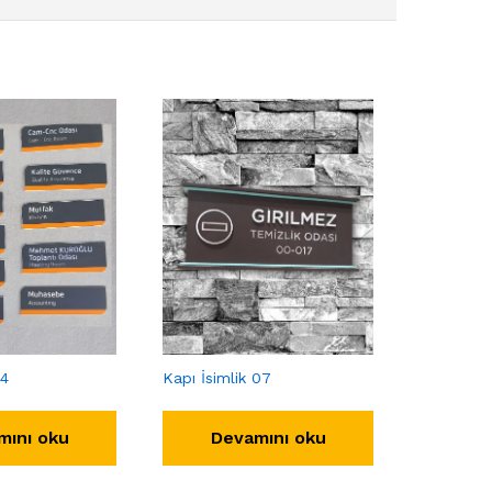
14
Kapı İsimlik 07
mını oku
Devamını oku