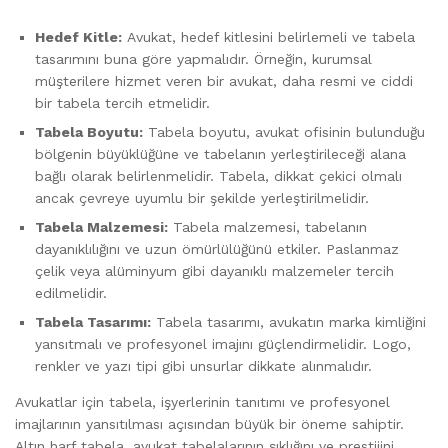
Hedef Kitle:
Avukat, hedef kitlesini belirlemeli ve tabela
tasarımını buna göre yapmalıdır. Örneğin, kurumsal
müşterilere hizmet veren bir avukat, daha resmi ve ciddi
bir tabela tercih etmelidir.
Tabela Boyutu:
Tabela boyutu, avukat ofisinin bulunduğu
bölgenin büyüklüğüne ve tabelanın yerleştirileceği alana
bağlı olarak belirlenmelidir. Tabela, dikkat çekici olmalı
ancak çevreye uyumlu bir şekilde yerleştirilmelidir.
Tabela Malzemesi:
Tabela malzemesi, tabelanın
dayanıklılığını ve uzun ömürlülüğünü etkiler. Paslanmaz
çelik veya alüminyum gibi dayanıklı malzemeler tercih
edilmelidir.
Tabela Tasarımı:
Tabela tasarımı, avukatın marka kimliğini
yansıtmalı ve profesyonel imajını güçlendirmelidir. Logo,
renkler ve yazı tipi gibi unsurlar dikkate alınmalıdır.
Avukatlar için tabela, işyerlerinin tanıtımı ve profesyonel
imajlarının yansıtılması açısından büyük bir öneme sahiptir.
Altın harf tabela, avukat tabelalarının şıklığını ve prestijini