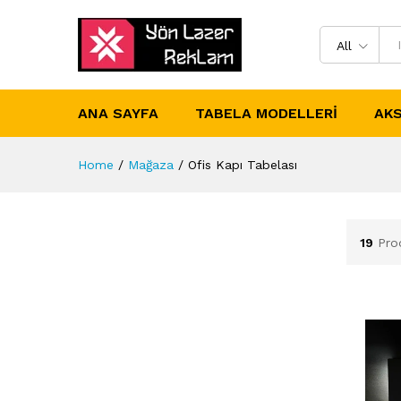
All
ANA SAYFA
TABELA MODELLERI
AKS
Home
/
Mağaza
/
Ofis Kapı Tabelası
19
Pro