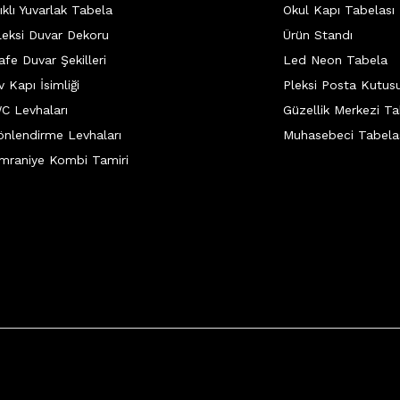
şıklı Yuvarlak Tabela
Okul Kapı Tabelası
leksi Duvar Dekoru
Ürün Standı
afe Duvar Şekilleri
Led Neon Tabela
v Kapı İsimliği
Pleksi Posta Kutus
C Levhaları
Güzellik Merkezi Ta
önlendirme Levhaları
Muhasebeci Tabela
mraniye Kombi Tamiri