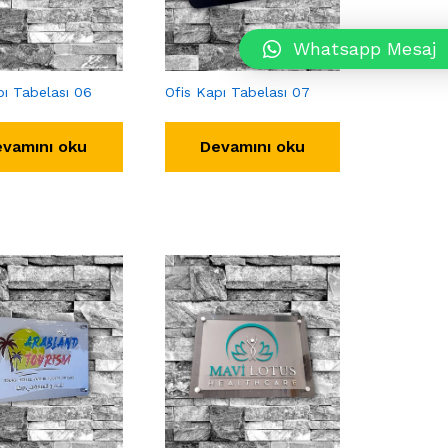
Whatsapp Mesaj
pı Tabelası 06
Ofis Kapı Tabelası 07
vamını oku
Devamını oku