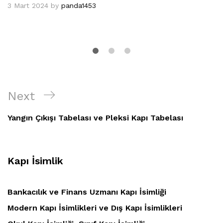
3 Mart 2024
by
panda1453
Yazı
Next
Next
gezinmesi
Post
Yangın Çıkışı Tabelası ve Pleksi Kapı Tabelası
Kapı İsimlik
Bankacılık ve Finans Uzmanı Kapı İsimliği
Modern Kapı İsimlikleri ve Dış Kapı İsimlikleri