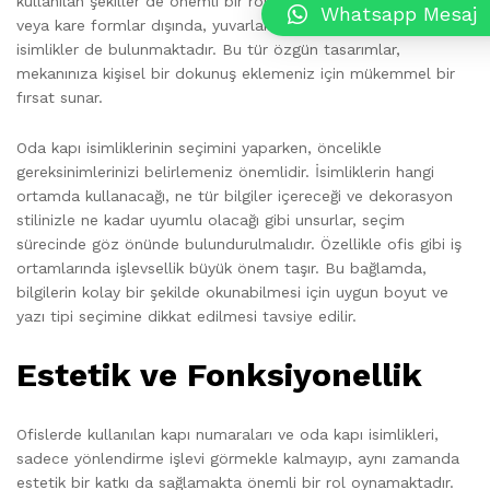
kullanılan şekiller de önemli bir role sahiptir. Klasik dikdörtgen
Whatsapp Mesaj
veya kare formlar dışında, yuvarlak, oval ya da özel tasarım
isimlikler de bulunmaktadır. Bu tür özgün tasarımlar,
mekanınıza kişisel bir dokunuş eklemeniz için mükemmel bir
fırsat sunar.
Oda kapı isimliklerinin seçimini yaparken, öncelikle
gereksinimlerinizi belirlemeniz önemlidir. İsimliklerin hangi
ortamda kullanacağı, ne tür bilgiler içereceği ve dekorasyon
stilinizle ne kadar uyumlu olacağı gibi unsurlar, seçim
sürecinde göz önünde bulundurulmalıdır. Özellikle ofis gibi iş
ortamlarında işlevsellik büyük önem taşır. Bu bağlamda,
bilgilerin kolay bir şekilde okunabilmesi için uygun boyut ve
yazı tipi seçimine dikkat edilmesi tavsiye edilir.
Estetik ve Fonksiyonellik
Ofislerde kullanılan kapı numaraları ve oda kapı isimlikleri,
sadece yönlendirme işlevi görmekle kalmayıp, aynı zamanda
estetik bir katkı da sağlamakta önemli bir rol oynamaktadır.